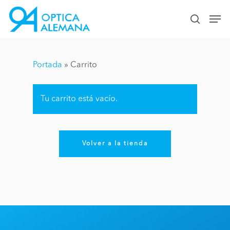
Skip
Men
to
search
Close
main
Menu
content
Portada
»
Carrito
Tu carrito está vacío.
Volver a la tienda