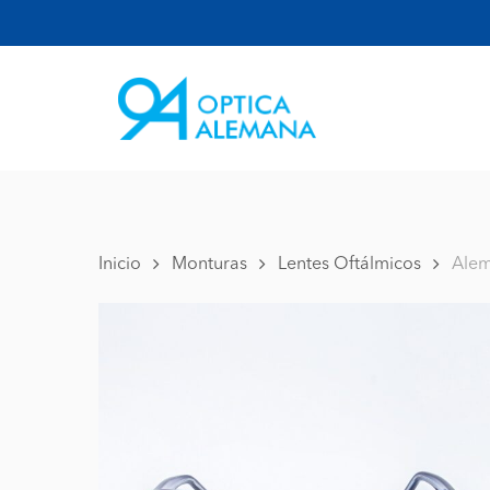
Skip
to
main
content
Inicio
Monturas
Lentes Oftálmicos
Alem