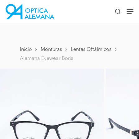
Skip
Men
to
search
Close
main
Menu
content
Inicio
Monturas
Lentes Oftálmicos
Alemana Eyewear Boris