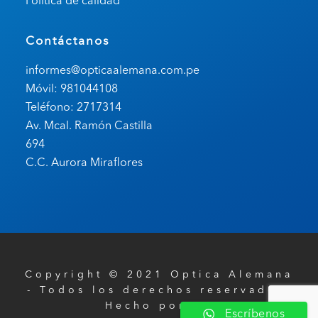
Política de calidad
Contáctanos
informes@opticaalemana.com.pe
Móvil: 981044108
Teléfono: 2717314
Av. Mcal. Ramón Castilla
694
C.C. Aurora Miraflores
Copyright © 2021 Optica Alemana
- Todos los derechos reservados.
Hecho por
BH
Escríbenos