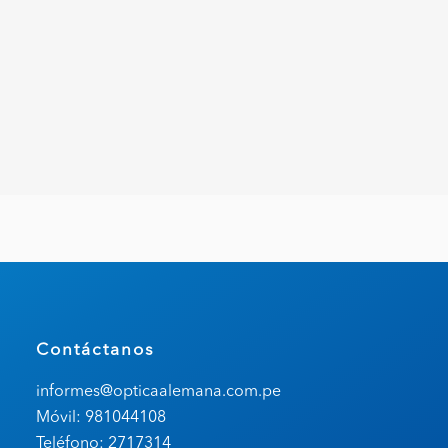
Contáctanos
informes@opticaalemana.com.pe
Móvil: 981044108
Teléfono: 2717314