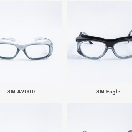
Leer más
Leer más
3M A2000
3M Eagle