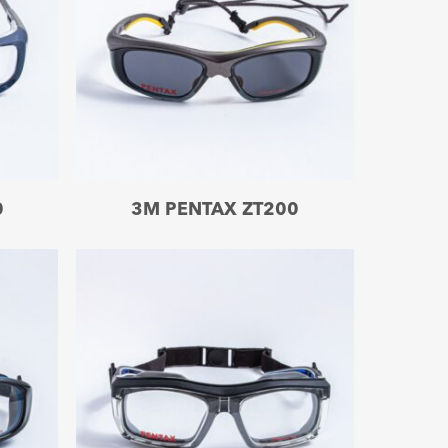
Leer más
0
3M PENTAX ZT200