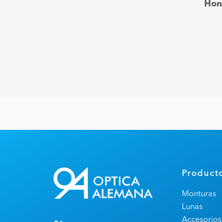
Hon
Product
Monturas
Lunas
Accesorios