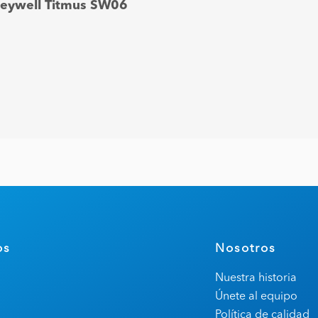
eywell Titmus SW06
os
Nosotros
Nuestra historia
Únete al equipo
Política de calidad