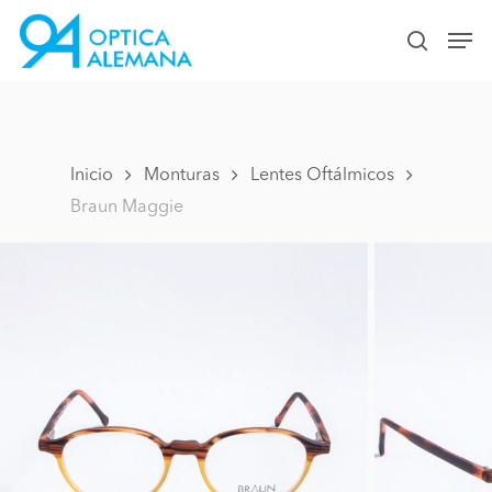
Skip
Men
to
search
Close
main
Menu
content
Inicio
Monturas
Lentes Oftálmicos
Braun Maggie