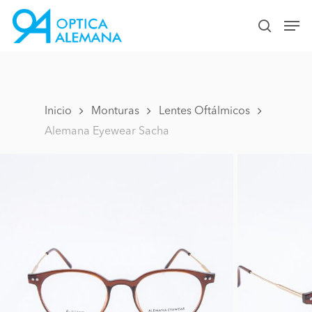
Skip
Men
to
search
Close
main
Menu
content
Inicio
Monturas
Lentes Oftálmicos
Alemana Eyewear Sacha